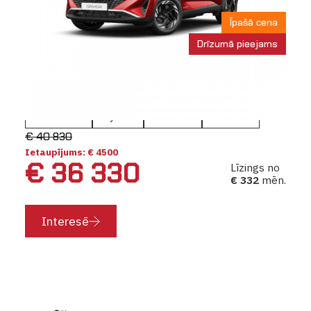
Īpašā cena
Drīzumā pieejams
Nissan Qashqai NEW
N-Connecta e-POWER
Automāts
Hybrid
151 KW
5 vietas
€ 40 830
Ietaupījums: € 4500
€ 36 330
Līzings no
€ 332
mēn.
Interesē