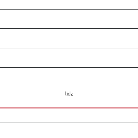
Sīkdatņu politika
Privātuma politika
līdz