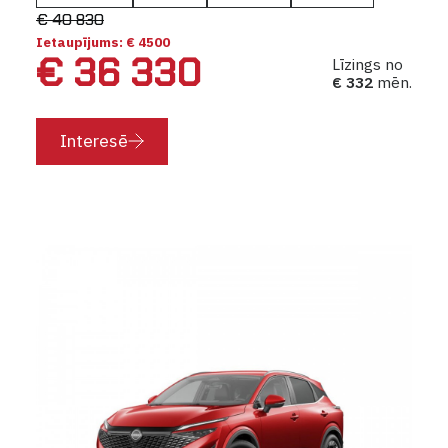
€ 40 830
Ietaupījums: € 4500
€ 36 330
Līzings no
€ 332
mēn.
Interesē