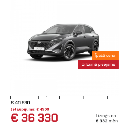
Īpašā cena
Drīzumā pieejams
Nissan Qashqai NEW
N-Connecta e-POWER
Automāts
Hybrid
151 KW
5 vietas
€ 40 830
Ietaupījums: € 4500
€ 36 330
Līzings no
€ 332
mēn.