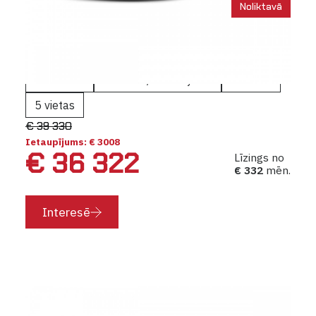
Noliktavā
Nissan Qashqai NEW
Tekna
Automāts
Benzīns / Mild Hybrid
116 KW
5 vietas
€ 39 330
Ietaupījums: € 3008
€ 36 322
Līzings no
€ 332
mēn.
Interesē