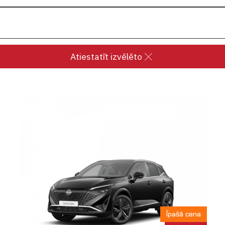
Atiestatīt izvēlēto
Īpašā cena