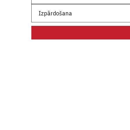
Noliktavā
Izpārdošana
Pasūtījums
Ir