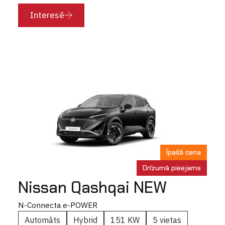
Interesē
Īpašā cena
Drīzumā pieejams
Nissan Qashqai NEW
N-Connecta e-POWER
Automāts
Hybrid
151 KW
5 vietas