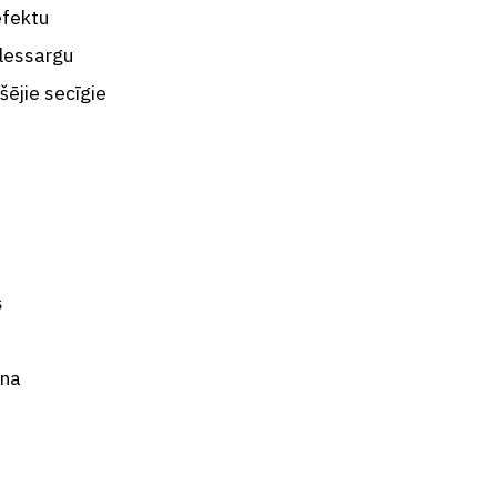
efektu
ulessargu
šējie secīgie
s
ana