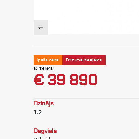
Īpašā cena
Drīzumā pieejams
€ 49 640
€ 39 890
Dzinējs
1.2
Degviela