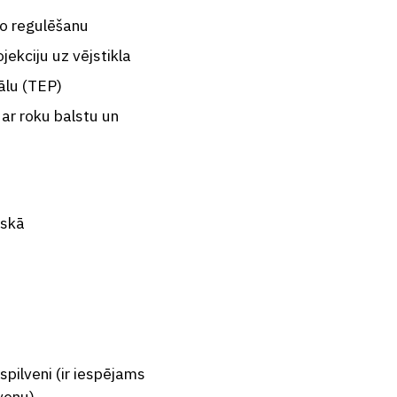
ko regulēšanu
jekciju uz vējstikla
ālu (TEP)
ar roku balstu un
iskā
spilveni (ir iespējams
lvenu)