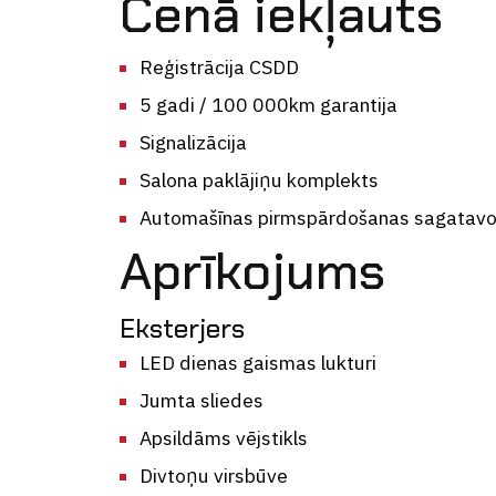
Cenā iekļauts
Reģistrācija CSDD
5 gadi / 100 000km garantija
Signalizācija
Salona paklājiņu komplekts
Automašīnas pirmspārdošanas sagatav
Aprīkojums
Eksterjers
LED dienas gaismas lukturi
Jumta sliedes
Apsildāms vējstikls
Divtoņu virsbūve