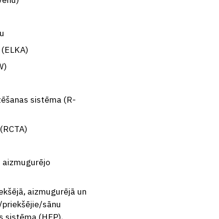
tu
s (ELKA)
W)
zēšanas sistēma (R-
 (RCTA)
u aizmugurējo
ekšējā, aizmugurējā un
/priekšējie/sānu
s sistēma (HFP),