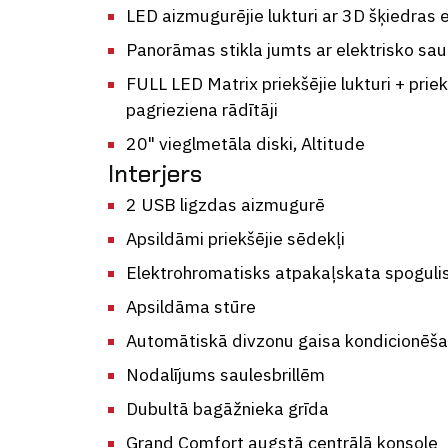
LED aizmugurējie lukturi ar 3D šķiedras 
Panorāmas stikla jumts ar elektrisko sa
FULL LED Matrix priekšējie lukturi + priek
pagrieziena rādītāji
20" vieglmetāla diski, Altitude
Interjers
2 USB ligzdas aizmugurē
Apsildāmi priekšējie sēdekļi
Elektrohromatisks atpakaļskata spoguli
Apsildāma stūre
Automātiskā divzonu gaisa kondicionēš
Nodalījums saulesbrillēm
Dubultā bagāžnieka grīda
Grand Comfort augstā centrālā konsole