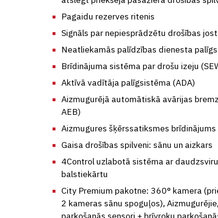
Pagaidu rezerves ritenis
Signāls par nepiesprādzētu drošības jos
Neatliekamās palīdzības dienesta palīg
Brīdinājuma sistēma par drošu izeju (SE
Aktīvā vadītāja palīgsistēma (ADA)
Aizmugurējā automātiskā avārijas brem
AEB)
Aizmugures šķērssatiksmes brīdinājums
Gaisa drošības spilveni: sānu un aizkars
4Control uzlabotā sistēma ar daudzsvir
balstiekārtu
City Premium pakotne: 360° kamera (pri
2 kameras sānu spoguļos), Aizmugurējie
parkošanās sensori + brīvroku parkošanā