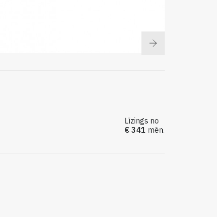
Līzings no
€ 341
mēn.