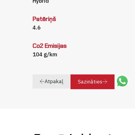
Hybrid
Patēriņš
4.6
Co2 Emisijas
104 g/km
Atpakaļ
Sazināties