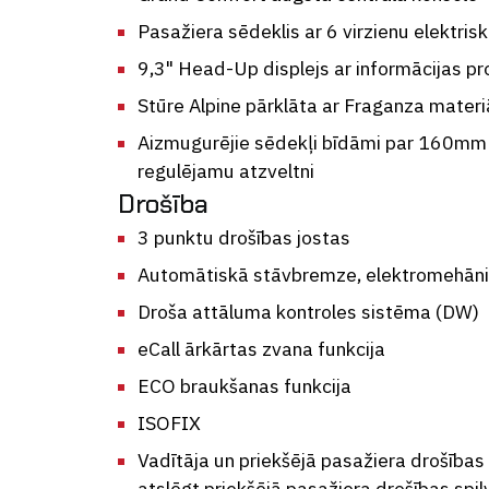
Pasažiera sēdeklis ar 6 virzienu elektris
9,3" Head-Up displejs ar informācijas pro
Stūre Alpine pārklāta ar Fraganza materi
Aizmugurējie sēdekļi bīdāmi par 160mm 
regulējamu atzveltni
Drošība
3 punktu drošības jostas
Automātiskā stāvbremze, elektromehān
Droša attāluma kontroles sistēma (DW)
eCall ārkārtas zvana funkcija
ECO braukšanas funkcija
ISOFIX
Vadītāja un priekšējā pasažiera drošības 
atslēgt priekšējā pasažiera drošības spi