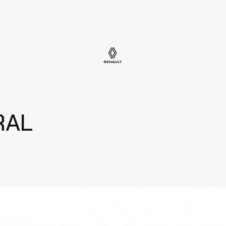
Mazlietotie auto
RAL
Jauni auto
Jaunumi
Auto novērtējums
Par mums
Uzņēmumiem
Kontakti