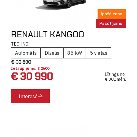
Īpašā cena
Pasūtījums
RENAULT KANGOO
TECHNO
Automāts
Dīzelis
85 KW
5 vietas
€ 33 590
Ietaupījums: € 2600
€ 30 990
Līzings no
€ 301
mēn.
Interesē