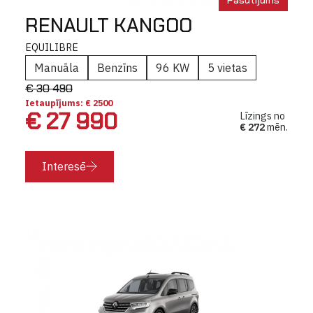
RENAULT KANGOO
EQUILIBRE
Manuāla
Benzīns
96 KW
5 vietas
€ 30 490
Ietaupījums: € 2500
€ 27 990
Līzings no
€ 272
mēn.
Interesē