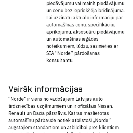
piedāvājumu vai mainīt piedāvājumu
un cenu bez iepriekšēja brīdinājuma.
Lai uzzinātu aktuālo informāciju par
automašīnas cenu, specifikāciju,
aprīkojumu, aksesuāru piedāvājumu
un automašīnas iegādes
noteikumiem, lūdzu, sazinieties ar
SIA “Norde” pārdošanas
konsultantu.
Vairāk informācijas
“Norde” ir viens no vadošajiem Latvijas auto
tirdzniecības uzņēmumiem un ir oficiālais Nissan,
Renault un Dacia pārstāvis. Katras mazlietotas
automašīnu pārbaude notiek atbilstoši „Norde”
augstajiem standartiem un atbildībai pret klientiem.