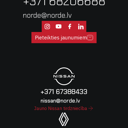
+371 68206688
norde@norde.lv
Pieteikties jaunumiem
+371 67388433
nissan@norde.lv
Jauno Nissan tirdzniecība