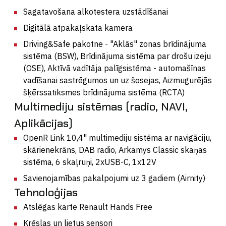
Sagatavošana alkotestera uzstādīšanai
Digitālā atpakaļskata kamera
Driving&Safe pakotne - "Aklās" zonas brīdinājuma
sistēma (BSW), Brīdinājuma sistēma par drošu izeju
(OSE), Aktīvā vadītāja palīgsistēma - automašīnas
vadīšanai sastrēgumos un uz šosejas, Aizmugurējās
šķērssatiksmes brīdinājuma sistēma (RCTA)
Multimediju sistēmas (radio, NAVI,
Aplikācijas)
OpenR Link 10,4" multimediju sistēma ar navigāciju,
skārienekrāns, DAB radio, Arkamys Classic skaņas
sistēma, 6 skaļruņi, 2xUSB-C, 1x12V
Savienojamības pakalpojumi uz 3 gadiem (Airnity)
Tehnoloģijas
Atslēgas karte Renault Hands Free
Krēslas un lietus sensori