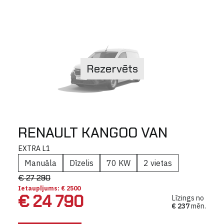
Rezervēts
RENAULT KANGOO VAN
EXTRA L1
Manuāla
Dīzelis
70 KW
2 vietas
€ 27 290
Ietaupījums: € 2500
€ 24 790
Līzings no
€ 237
mēn.