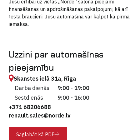
Jūsu ērtībai uz vietas „Norde” salonā pieejami
finansēšanas un apdrošināšanas pakalpojumi, kā arī
testa braucieni. Jūsu automašīna var kalpot kā pirmā
iemaksa.
Uzzini par automašīnas
pieejamību
Skanstes ielā 31a, Rīga
Darba dienās
9:00 - 19:00
Sestdienās
9:00 - 16:00
+371 68206688
renault.sales@norde.lv
Saglabāt kā PDF