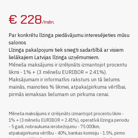
€ 228
/mēn.
Par konkrētu līzinga piedāvājumu interesējieties mūsu
salonos
Līzinga pakalpojumi tiek sniegti sadarbībā ar visiem
lielākajiem Latvijas līzinga uzņēmumiem.
Mēneša maksājums ir izrēķināts izmantojot procentu
likmi - 1% + (3 mēnešu EURIBOR = 2.41%).
Maksājumam ir informatīvs raksturs un tā lielums
mainās, mainoties % likmei, atpakaļpirkuma vērtībai,
pirmās iemaksas lielumam un pirkuma cenai.
Mēneša maksājums ir izrēķināts izmantojot procentu likmi -
1% +
(3 mēnešu EURIBOR = 2.41%), operatīvā līzinga periodu
- 5 gadi, nobraukuma ierobežojumu - 75 000km,
atpakaļpirkuma vērtību - 40%, bankas komisiju - 1.5%, pirmo