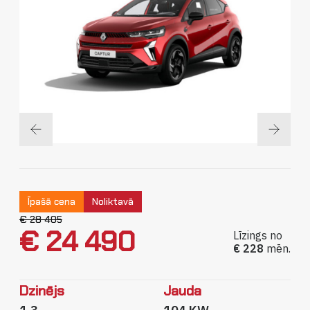
Sīkdatņu politika
Privātuma politika
Īpašā cena
Noliktavā
€ 28 405
€ 24 490
Līzings no
€ 228
mēn.
Dzinējs
Jauda