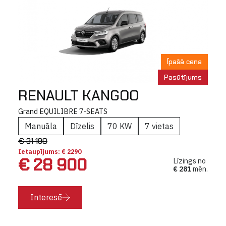
Īpašā cena
Pasūtījums
RENAULT KANGOO
Grand EQUILIBRE 7-SEATS
Manuāla
Dīzelis
70 KW
7 vietas
€ 31 190
Ietaupījums: € 2290
€ 28 900
Līzings no
€ 281
mēn.
Interesē