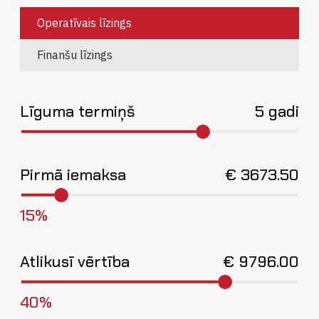
Operatīvais līzings
Finanšu līzings
Līguma termiņš
5 gadi
Pirmā iemaksa
€
3673.50
15%
Atlikusī vērtība
€
9796.00
40%