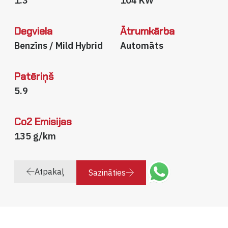
1.3
104 KW
Degviela
Ātrumkārba
Benzīns / Mild Hybrid
Automāts
Patēriņš
5.9
Co2 Emisijas
135 g/km
Atpakaļ
Sazināties