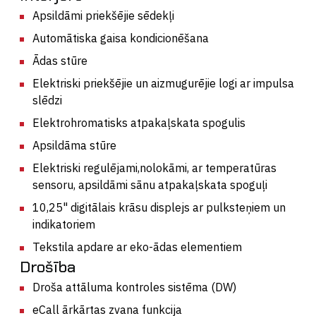
Apsildāmi priekšējie sēdekļi
Automātiska gaisa kondicionēšana
Ādas stūre
Elektriski priekšējie un aizmugurējie logi ar impulsa
slēdzi
Elektrohromatisks atpakaļskata spogulis
Apsildāma stūre
Elektriski regulējami,nolokāmi, ar temperatūras
sensoru, apsildāmi sānu atpakaļskata spoguļi
10,25" digitālais krāsu displejs ar pulksteņiem un
indikatoriem
Tekstila apdare ar eko-ādas elementiem
Drošība
Droša attāluma kontroles sistēma (DW)
eCall ārkārtas zvana funkcija