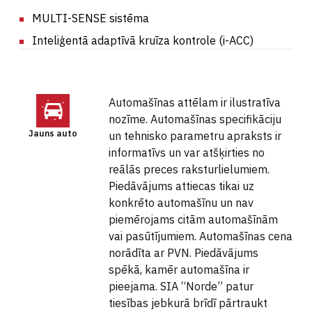
MULTI-SENSE sistēma
Inteliģentā adaptīvā kruīza kontrole (i-ACC)
Automašīnas attēlam ir ilustratīva
nozīme. Automašīnas specifikāciju
Jauns auto
un tehnisko parametru apraksts ir
informatīvs un var atšķirties no
reālās preces raksturlielumiem.
Piedāvājums attiecas tikai uz
konkrēto automašīnu un nav
piemērojams citām automašīnām
vai pasūtījumiem. Automašīnas cena
norādīta ar PVN. Piedāvājums
spēkā, kamēr automašīna ir
pieejama. SIA “Norde” patur
tiesības jebkurā brīdī pārtraukt