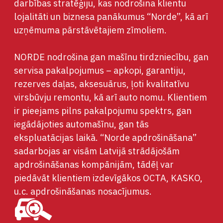
darbības stratēģiju, kas nodrošina klientu
lojalitāti un biznesa panākumus “Norde”, kā arī
uzņēmuma pārstāvētajiem zīmoliem.
NORDE nodrošina gan mašīnu tirdzniecību, gan
servisa pakalpojumus – apkopi, garantiju,
rezerves daļas, aksesuārus, ļoti kvalitatīvu
virsbūvju remontu, kā arī auto nomu. Klientiem
ir pieejams pilns pakalpojumu spektrs, gan
iegādājoties automašīnu, gan tās
ekspluatācijas laikā. “Norde apdrošināšana”
sadarbojas ar visām Latvijā strādājošām
apdrošināšanas kompānijām, tādēļ var
piedāvāt klientiem izdevīgākos OCTA, KASKO,
u.c. apdrošināšanas nosacījumus.