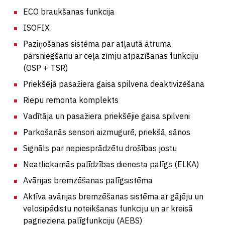
ECO braukšanas funkcija
ISOFIX
Paziņošanas sistēma par atļautā ātruma
pārsniegšanu ar ceļa zīmju atpazīšanas funkciju
(OSP + TSR)
Priekšējā pasažiera gaisa spilvena deaktivizēšana
Riepu remonta komplekts
Vadītāja un pasažiera priekšējie gaisa spilveni
Parkošanās sensori aizmugurē, priekšā, sānos
Signāls par nepiesprādzētu drošības jostu
Neatliekamās palīdzības dienesta palīgs (ELKA)
Avārijas bremzēšanas palīgsistēma
Aktīva avārijas bremzēšanas sistēma ar gājēju un
velosipēdistu noteikšanas funkciju un ar kreisā
pagrieziena palīgfunkciju (AEBS)