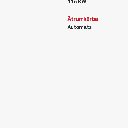
116 KW
Ātrumkārba
Automāts