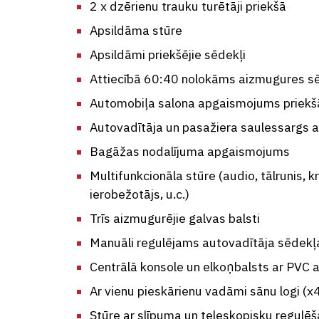
2 x dzērienu trauku turētāji priekšā
Apsildāma stūre
Apsildāmi priekšējie sēdekļi
Attiecībā 60:40 nolokāms aizmugures sē
Automobiļa salona apgaismojums priekš
Autovadītāja un pasažiera saulessargs ar
Bagāžas nodalījuma apgaismojums
Multifunkcionāla stūre (audio, tālrunis, k
ierobežotājs, u.c.)
Trīs aizmugurējie galvas balsti
Manuāli regulējams autovadītāja sēdek
Centrālā konsole un elkoņbalsts ar PVC 
Ar vienu pieskārienu vadāmi sānu logi (x
Stūre ar slīpuma un teleskopisku regulēš