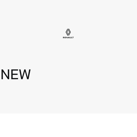
Mazlietotie auto
i NEW
Jauni auto
Jaunumi
Auto novērtējums
Par mums
Uzņēmumiem
Kontakti