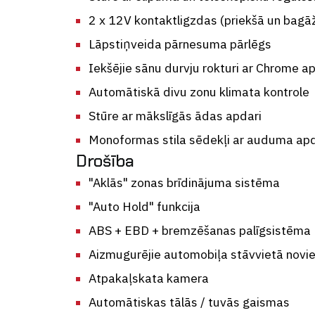
2 x 12V kontaktligzdas (priekšā un bagā
Lāpstiņveida pārnesuma pārlēgs
Iekšējie sānu durvju rokturi ar Chrome a
Automātiskā divu zonu klimata kontrole
Stūre ar mākslīgās ādas apdari
Monoformas stila sēdekļi ar auduma apd
Drošība
"Aklās" zonas brīdinājuma sistēma
"Auto Hold" funkcija
ABS + EBD + bremzēšanas palīgsistēma
Aizmugurējie automobiļa stāvvietā novi
Atpakaļskata kamera
Automātiskas tālās / tuvās gaismas