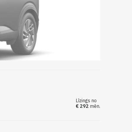
Līzings no
€ 292
mēn.