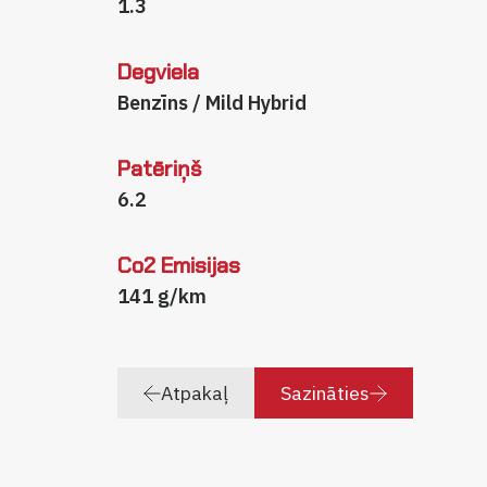
1.3
Degviela
Benzīns / Mild Hybrid
Patēriņš
6.2
Co2 Emisijas
141 g/km
Atpakaļ
Sazināties