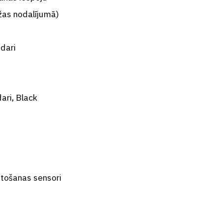
žas nodalījumā)
pdari
ari, Black
etošanas sensori