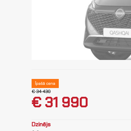
Īpašā cena
€ 34 430
€ 31 990
Dzinējs