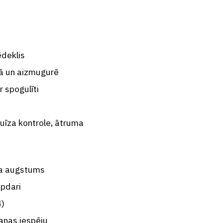
deklis
ā un aizmugurē
 spogulīti
ruīza kontrole, ātruma
ļa augstums
apdari
4)
anas iespēju