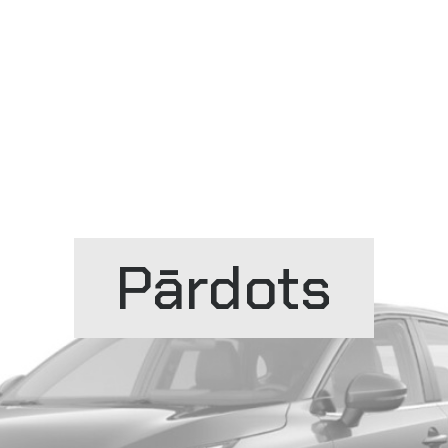
Sīkdatņu politika
Privātuma politika
Pārdots