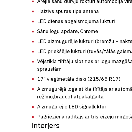
Ārējie sānu durvju rokturi automobiļa vi
Haizivs spuras tipa antena
LED dienas apgaismojuma lukturi
Sānu logu apdare, Chrome
LED aizmugurējie lukturi (bremžu + nakts 
LED priekšējie lukturi (tuvās/tālās gaism
Vējstikla tīrītāju slotiņas ar logu mazg
sprauslām
17" vieglmetāla diski (215/65 R17)
Aizmugurējā loga stikla tīrītājs ar automā
režīmu,braucot atpakaļgaitā
Aizmugurējie LED signāllukturi
Pagrieziena rādītājs ar trīsreizēju mirgo
Interjers