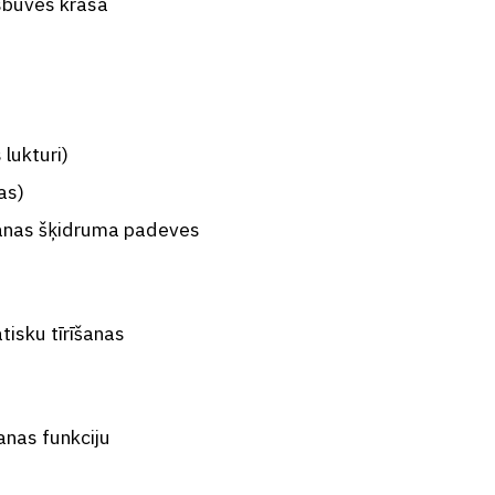
rsbūves krāsā
lukturi)
as)
āšanas šķidruma padeves
tisku tīrīšanas
šanas funkciju