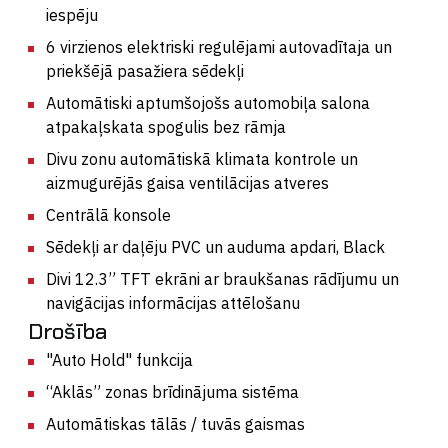
iespēju
6 virzienos elektriski regulējami autovadītaja un
priekšējā pasažiera sēdekļi
Automātiski aptumšojošs automobiļa salona
atpakaļskata spogulis bez rāmja
Divu zonu automātiskā klimata kontrole un
aizmugurējās gaisa ventilācijas atveres
Centrālā konsole
Sēdekļi ar daļēju PVC un auduma apdari, Black
Divi 12.3” TFT ekrāni ar braukšanas rādījumu un
navigācijas informācijas attēlošanu
Drošība
"Auto Hold" funkcija
“Aklās” zonas brīdinājuma sistēma
Automātiskas tālās / tuvās gaismas