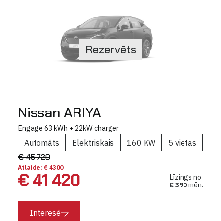
Rezervēts
Nissan ARIYA
Engage 63 kWh + 22kW charger
Automāts
Elektriskais
160 KW
5 vietas
€ 45 720
Atlaide: € 4300
€ 41 420
Līzings no
€ 390
mēn.
Interesē