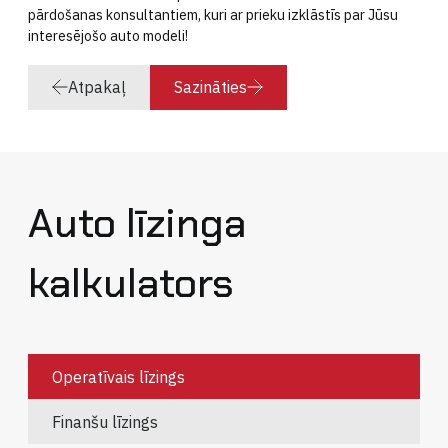
pārdošanas konsultantiem, kuri ar prieku izklāstīs par Jūsu
interesējošo auto modeli!
Atpakaļ
Sazināties
Auto līzinga
kalkulators
Operatīvais līzings
Finanšu līzings