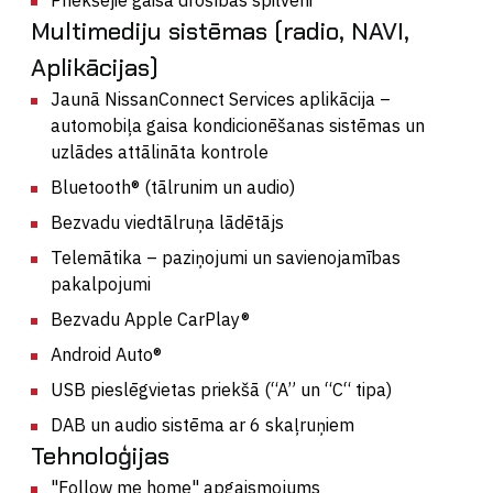
Multimediju sistēmas (radio, NAVI,
Aplikācijas)
Jaunā NissanConnect Services aplikācija –
automobiļa gaisa kondicionēšanas sistēmas un
uzlādes attālināta kontrole
Bluetooth® (tālrunim un audio)
Bezvadu viedtālruņa lādētājs
Telemātika – paziņojumi un savienojamības
pakalpojumi
Bezvadu Apple CarPlay®
Android Auto®
USB pieslēgvietas priekšā (“A” un “C“ tipa)
DAB un audio sistēma ar 6 skaļruņiem
Tehnoloģijas
"Follow me home" apgaismojums