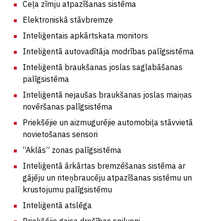
Ceļa zīmju atpazīšanas sistēma
Elektroniskā stāvbremze
Inteliģentais apkārtskata monitors
Inteliģentā autovadītāja modrības palīgsistēma
Inteliģentā braukšanas joslas saglabāšanas
palīgsistēma
Inteliģentā nejaušas braukšanas joslas maiņas
novēršanas palīgsistēma
Priekšējie un aizmugurējie automobiļa stāvvietā
novietošanas sensori
“Aklās” zonas palīgsistēma
Inteliģentā ārkārtas bremzēšanas sistēma ar
gājēju un riteņbraucēju atpazīšanas sistēmu un
krustojumu palīgsistēmu
Inteliģentā atslēga
Priekšējie gaisa drošības spilveni