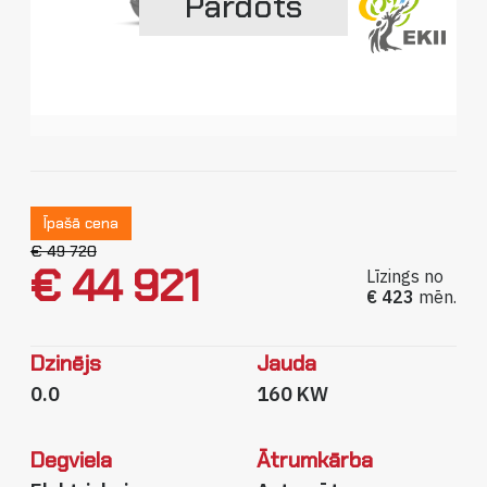
Pārdots
Sīkdatņu politika
Privātuma politika
Īpašā cena
€ 49 720
€ 44 921
Līzings no
€ 423
mēn.
Dzinējs
Jauda
0.0
160 KW
Degviela
Ātrumkārba