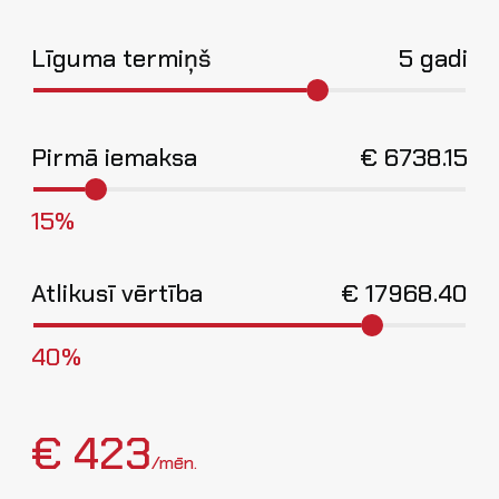
Līguma termiņš
5 gadi
Pirmā iemaksa
€
6738.15
15%
Atlikusī vērtība
€
17968.40
40%
€ 423
/mēn.