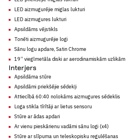
LED aizmugurējie miglas lukturi
LED aizmugures lukturi
Apsildāms vējstikls
Tonēti aizmugurējie logi
Sānu logu apdare, Satin Chrome
19” vieglmetāla diski ar aerodinamiskām uzlikām
Interjers
Apsildāma stūre
Apsildāmi priekšējie sēdekļi
Attiecībā 60:40 nolokāms aizmugures sēdeklis
Loga stikla tīrītāji ar lietus sensoru
Stūre ar ādas apdari
Ar vienu pieskārienu vadāmi sānu logi (x4)
Stūre ar slīpuma un teleskopisku regulēšanas