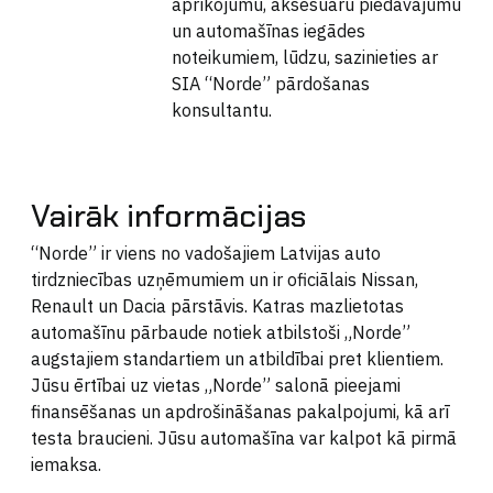
aprīkojumu, aksesuāru piedāvājumu
un automašīnas iegādes
noteikumiem, lūdzu, sazinieties ar
SIA “Norde” pārdošanas
konsultantu.
Vairāk informācijas
“Norde” ir viens no vadošajiem Latvijas auto
tirdzniecības uzņēmumiem un ir oficiālais Nissan,
Renault un Dacia pārstāvis. Katras mazlietotas
automašīnu pārbaude notiek atbilstoši „Norde”
augstajiem standartiem un atbildībai pret klientiem.
Jūsu ērtībai uz vietas „Norde” salonā pieejami
finansēšanas un apdrošināšanas pakalpojumi, kā arī
testa braucieni. Jūsu automašīna var kalpot kā pirmā
iemaksa.