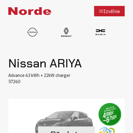
Izvēlne
Nissan ARIYA
Mazlietotie auto
Jauni auto
Advance 63 kWh + 22kW charger
Jaunumi
57260
Auto novērtējums
Par mums
Uzņēmumiem
Kontakti