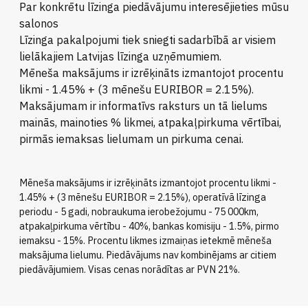
Par konkrētu līzinga piedāvājumu interesējieties mūsu
salonos
Līzinga pakalpojumi tiek sniegti sadarbībā ar visiem
lielākajiem Latvijas līzinga uzņēmumiem.
Mēneša maksājums ir izrēķināts izmantojot procentu
likmi - 1.45% + (3 mēnešu EURIBOR = 2.15%).
Maksājumam ir informatīvs raksturs un tā lielums
mainās, mainoties % likmei, atpakaļpirkuma vērtībai,
pirmās iemaksas lielumam un pirkuma cenai.
Mēneša maksājums ir izrēķināts izmantojot procentu likmi -
1.45% + (3 mēnešu EURIBOR = 2.15%), operatīvā līzinga
periodu - 5 gadi, nobraukuma ierobežojumu - 75 000km,
atpakaļpirkuma vērtību - 40%, bankas komisiju - 1.5%, pirmo
iemaksu - 15%. Procentu likmes izmaiņas ietekmē mēneša
maksājuma lielumu. Piedāvājums nav kombinējams ar citiem
piedāvājumiem. Visas cenas norādītas ar PVN 21%.