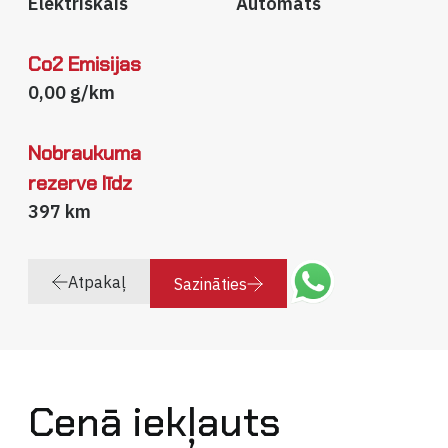
Elektriskais
Automāts
Co2 Emisijas
0,00 g/km
Nobraukuma
rezerve līdz
397 km
Atpakaļ
Sazināties
Cenā iekļauts