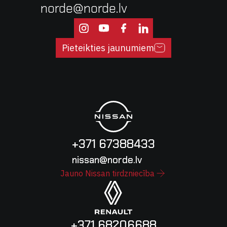
norde@norde.lv
Pieteikties jaunumiem
+371 67388433
nissan@norde.lv
Jauno Nissan tirdzniecība
+371 68206688