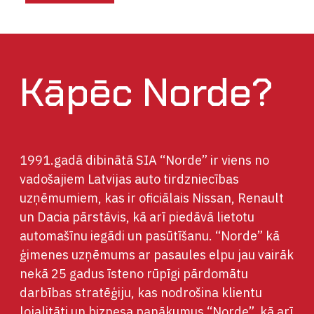
Kāpēc Norde?
1991.gadā dibinātā SIA “Norde” ir viens no
vadošajiem Latvijas auto tirdzniecības
uzņēmumiem, kas ir oficiālais Nissan, Renault
un Dacia pārstāvis, kā arī piedāvā lietotu
automašīnu iegādi un pasūtīšanu. “Norde” kā
ģimenes uzņēmums ar pasaules elpu jau vairāk
nekā 25 gadus īsteno rūpīgi pārdomātu
darbības stratēģiju, kas nodrošina klientu
lojalitāti un biznesa panākumus “Norde”, kā arī