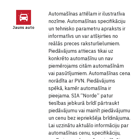
Automašīnas attēlam ir ilustratīva
nozīme. Automašīnas specifikāciju
Jauns auto
un tehnisko parametru apraksts ir
informatīvs un var atšķirties no
reālās preces raksturlielumiem.
Piedāvājums attiecas tikai uz
konkrēto automašīnu un nav
piemērojams citām automašīnām
vai pasūtījumiem. Automašīnas cena
norādīta ar PVN. Piedāvājums
spēkā, kamēr automašīna ir
pieejama. SIA “Norde” patur
tiesības jebkurā brīdī pārtraukt
piedāvājumu vai mainīt piedāvājumu
un cenu bez iepriekšēja brīdinājuma.
Lai uzzinātu aktuālo informāciju par
automašīnas cenu, specifikāciju,