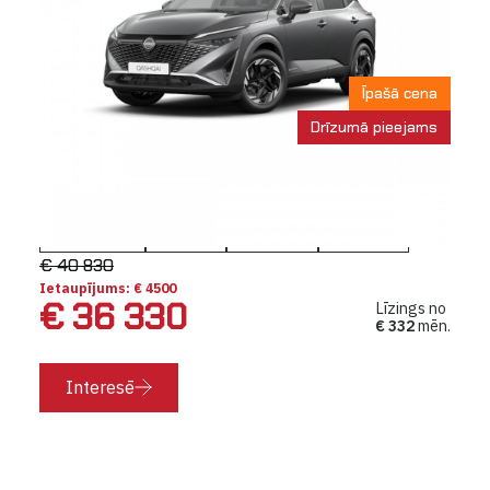
Īpašā cena
Drīzumā pieejams
Nissan Qashqai NEW
N-Connecta e-POWER
Automāts
Hybrid
151 KW
5 vietas
€ 40 830
Ietaupījums: € 4500
€ 36 330
Līzings no
€ 332
mēn.
Interesē