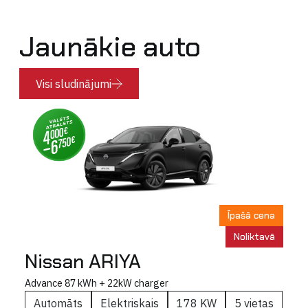
Jaunākie auto
Visi sludinājumi
Īpašā cena
Noliktavā
Nissan ARIYA
Advance 87 kWh + 22kW charger
Automāts
Elektriskais
178 KW
5 vietas