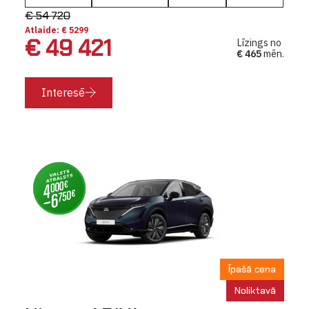
€ 54 720
Atlaide: € 5299
€ 49 421
Līzings no
€ 465
mēn.
Interesē
Īpašā cena
Noliktavā