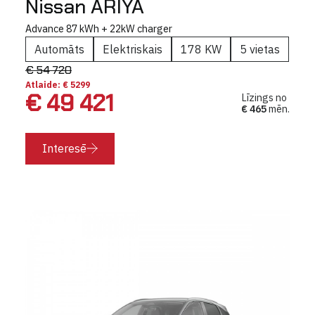
Nissan ARIYA
Advance 87 kWh + 22kW charger
Automāts
Elektriskais
178 KW
5 vietas
€ 54 720
Atlaide: € 5299
€ 49 421
Līzings no
€ 465
mēn.
Interesē