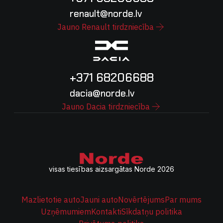
renault@norde.lv
Jauno Renault tirdzniecība
+371 68206688
dacia@norde.lv
Jauno Dacia tirdzniecība
visas tiesības aizsargātas Norde 2026
Mazlietotie auto
Jauni auto
Novērtējums
Par mums
Uzņēmumiem
Kontakti
Sīkdatņu politika