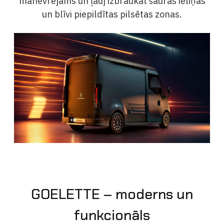
manevrējams un ļauj izbraukāt šauras ieliņas
un blīvi piepildītas pilsētas zonas.
GOELETTE – moderns un
funkcionāls