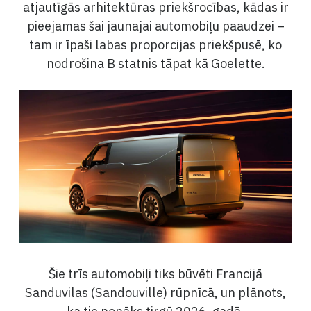
atjautīgās arhitektūras priekšrocības, kādas ir
pieejamas šai jaunajai automobiļu paaudzei –
tam ir īpaši labas proporcijas priekšpusē, ko
nodrošina B statnis tāpat kā Goelette.
Šie trīs automobiļi tiks būvēti Francijā
Sanduvilas (Sandouville) rūpnīcā, un plānots,
ka tie nonāks tirgū 2026. gadā.