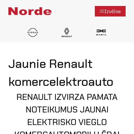
Izvēlne
Jaunie Renault
Mazlietotie auto
Jauni auto
komercelektroauto
Jaunumi
Auto novērtējums
RENAULT IZVIRZA PAMATA
Par mums
NOTEIKUMUS JAUNAI
Uzņēmumiem
ELEKTRISKO VIEGLO
Kontakti