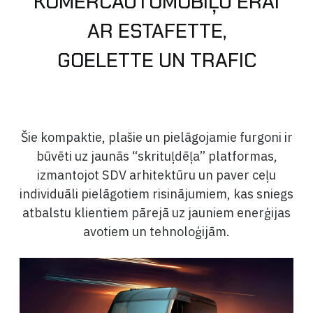
KOMERCAUTOMOBIĻU ĒRAI
AR ESTAFETTE,
Sīkdatņu politika
Privātuma politika
GOELETTE UN TRAFIC
Šie kompaktie, plašie un pielāgojamie furgoni ir
būvēti uz jaunās “skrituļdēļa” platformas,
izmantojot SDV arhitektūru un paver ceļu
individuāli pielāgotiem risinājumiem, kas sniegs
atbalstu klientiem pārejā uz jauniem enerģijas
avotiem un tehnoloģijām.