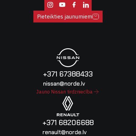
Pieteikties jaunumiem
+371 67388433
nissan@norde.lv
Jauno Nissan tirdzniecība
+371 68206688
renault@norde.lv