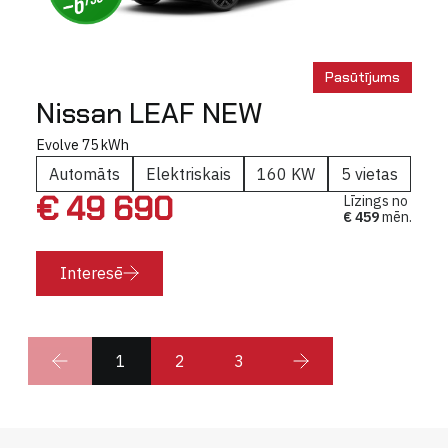
Pasūtījums
Nissan LEAF NEW
Evolve 75 kWh
Automāts
Elektriskais
160 KW
5 vietas
€ 49 690
Līzings no
€ 459
mēn.
Interesē
1
2
3