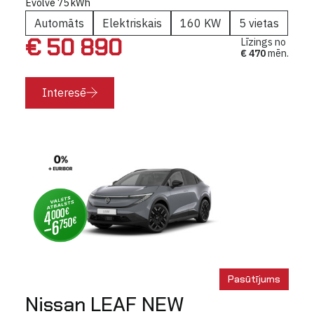
Evolve 75 kWh
Automāts
Elektriskais
160 KW
5 vietas
€ 50 890
Līzings no
€ 470
mēn.
Interesē
Pasūtījums
Nissan LEAF NEW