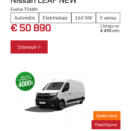
Nissan LEAF NEW
Evolve 75 kWh
Automāts
Elektriskais
160 KW
5 vietas
€ 50 890
Līzings no
€ 470
mēn.
Interesē
Īpašā cena
Pasūtījums