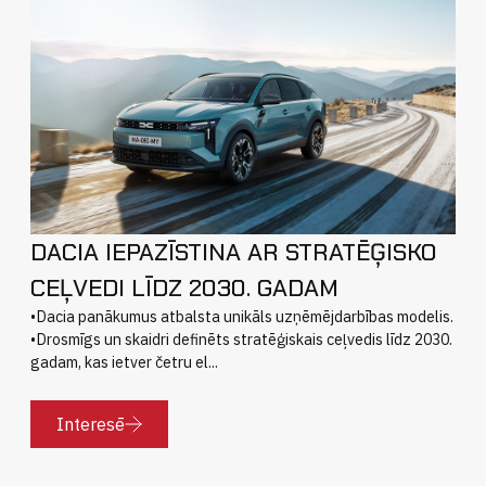
DACIA IEPAZĪSTINA AR STRATĒĢISKO
CEĻVEDI LĪDZ 2030. GADAM
•Dacia panākumus atbalsta unikāls uzņēmējdarbības modelis.
•Drosmīgs un skaidri definēts stratēģiskais ceļvedis līdz 2030.
gadam, kas ietver četru el...
Interesē