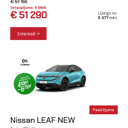
€ 57 155
Ietaupījums: € 5865
€ 51 290
Līzings no
€ 477
mēn.
Interesē
Pasūtījums
Nissan LEAF NEW