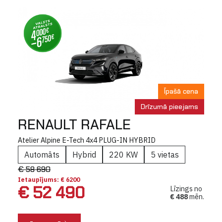
Īpašā cena
Drīzumā pieejams
RENAULT RAFALE
Atelier Alpine E-Tech 4x4 PLUG-IN HYBRID
Automāts
Hybrid
220 KW
5 vietas
€ 58 690
Ietaupījums: € 6200
€ 52 490
Līzings no
€ 488
mēn.