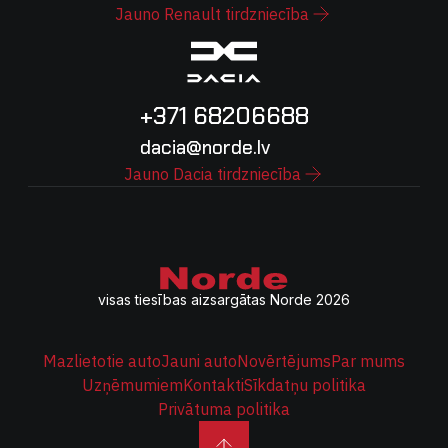
Jauno Renault tirdzniecība
+371 68206688
dacia@norde.lv
Jauno Dacia tirdzniecība
visas tiesības aizsargātas Norde 2026
Mazlietotie auto
Jauni auto
Novērtējums
Par mums
Uzņēmumiem
Kontakti
Sīkdatņu politika
Privātuma politika