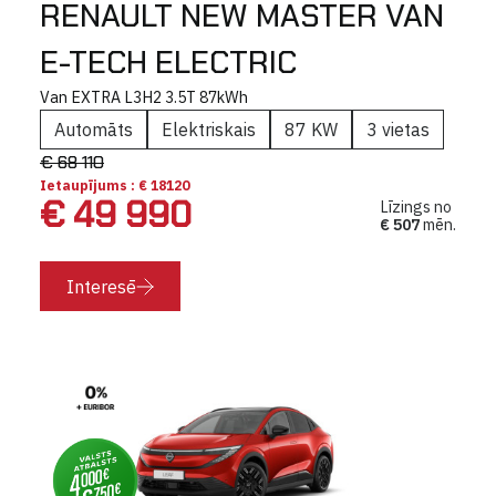
RENAULT NEW MASTER VAN
E-TECH ELECTRIC
Van EXTRA L3H2 3.5T 87kWh
Automāts
Elektriskais
87 KW
3 vietas
€ 68 110
Ietaupījums : € 18120
€ 49 990
Līzings no
€ 507
mēn.
Interesē