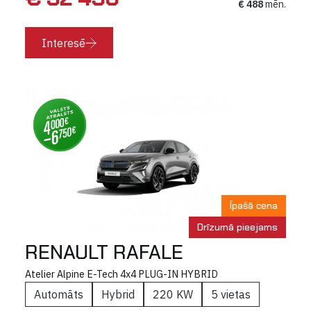
€ 488
mēn.
Interesē
Īpašā cena
Drīzumā pieejams
RENAULT RAFALE
Atelier Alpine E-Tech 4x4 PLUG-IN HYBRID
Automāts
Hybrid
220 KW
5 vietas