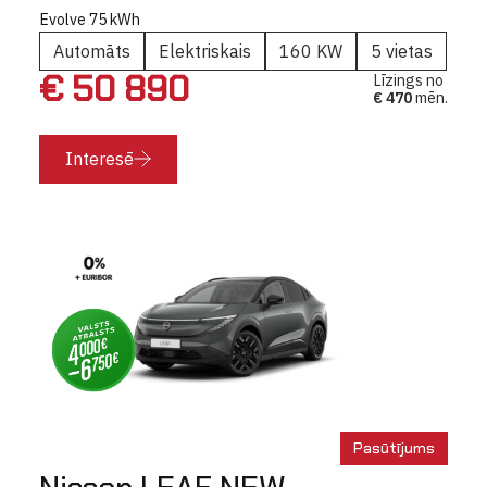
Evolve 75 kWh
Automāts
Elektriskais
160 KW
5 vietas
€ 50 890
Līzings no
€ 470
mēn.
Interesē
Pasūtījums