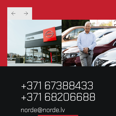
+371 67388433
+371 68206688
norde@norde.lv