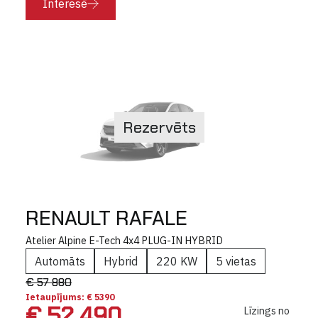
Interesē
Rezervēts
RENAULT RAFALE
Atelier Alpine E-Tech 4x4 PLUG-IN HYBRID
Automāts
Hybrid
220 KW
5 vietas
€ 57 880
Ietaupījums: € 5390
€ 52 490
Līzings no