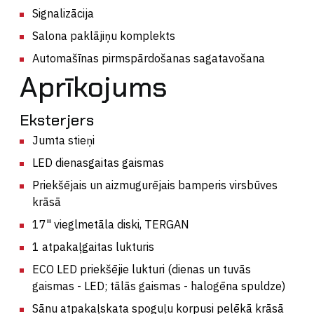
Signalizācija
Salona paklājiņu komplekts
Automašīnas pirmspārdošanas sagatavošana
Aprīkojums
Eksterjers
Jumta stieņi
LED dienasgaitas gaismas
Priekšējais un aizmugurējais bamperis virsbūves
krāsā
17" vieglmetāla diski, TERGAN
1 atpakaļgaitas lukturis
ECO LED priekšējie lukturi (dienas un tuvās
gaismas - LED; tālās gaismas - halogēna spuldze)
Sānu atpakaļskata spoguļu korpusi pelēkā krāsā