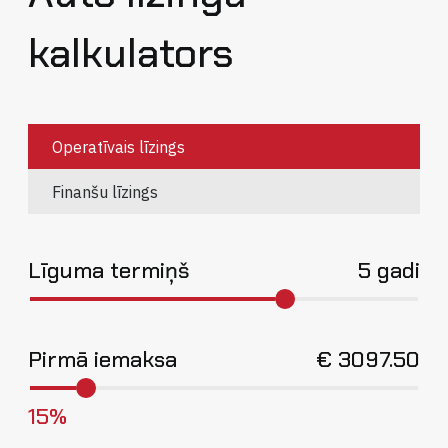
kalkulators
Operatīvais līzings
Finanšu līzings
Līguma termiņš
5 gadi
Pirmā iemaksa
€
3097.50
15%