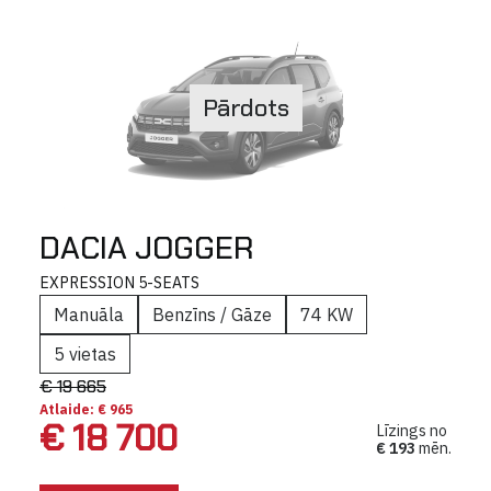
Pārdots
DACIA JOGGER
EXPRESSION 5-SEATS
Manuāla
Benzīns / Gāze
74 KW
5 vietas
€ 19 665
Atlaide: € 965
€ 18 700
Līzings no
€ 193
mēn.