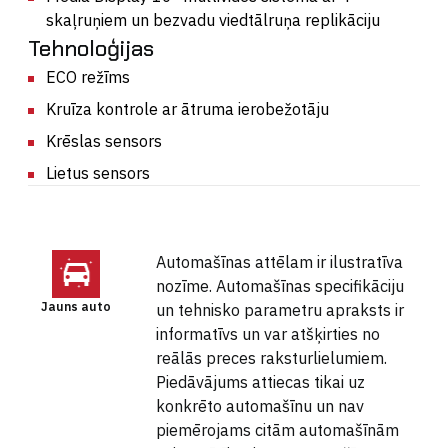
skaļruņiem un bezvadu viedtālruņa replikāciju
Tehnoloģijas
ECO režīms
Kruīza kontrole ar ātruma ierobežotāju
Krēslas sensors
Lietus sensors
Automašīnas attēlam ir ilustratīva
nozīme. Automašīnas specifikāciju
Jauns auto
un tehnisko parametru apraksts ir
informatīvs un var atšķirties no
reālās preces raksturlielumiem.
Piedāvājums attiecas tikai uz
konkrēto automašīnu un nav
piemērojams citām automašīnām