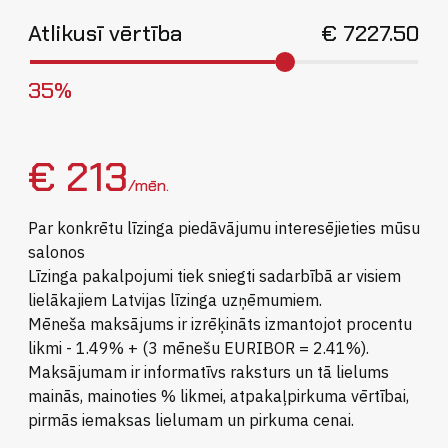
Atlikusī vērtība
€
7227.50
35%
€ 213
/mēn.
Par konkrētu līzinga piedāvājumu interesējieties mūsu
salonos
Līzinga pakalpojumi tiek sniegti sadarbībā ar visiem
lielākajiem Latvijas līzinga uzņēmumiem.
Mēneša maksājums ir izrēķināts izmantojot procentu
likmi - 1.49% + (3 mēnešu EURIBOR = 2.41%).
Maksājumam ir informatīvs raksturs un tā lielums
mainās, mainoties % likmei, atpakaļpirkuma vērtībai,
pirmās iemaksas lielumam un pirkuma cenai.