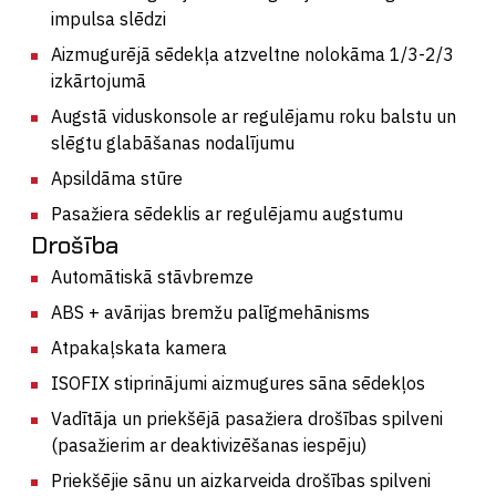
impulsa slēdzi
Aizmugurējā sēdekļa atzveltne nolokāma 1/3-2/3
izkārtojumā
Augstā viduskonsole ar regulējamu roku balstu un
slēgtu glabāšanas nodalījumu
Apsildāma stūre
Pasažiera sēdeklis ar regulējamu augstumu
Drošība
Automātiskā stāvbremze
ABS + avārijas bremžu palīgmehānisms
Atpakaļskata kamera
ISOFIX stiprinājumi aizmugures sāna sēdekļos
Vadītāja un priekšējā pasažiera drošības spilveni
(pasažierim ar deaktivizēšanas iespēju)
Priekšējie sānu un aizkarveida drošības spilveni