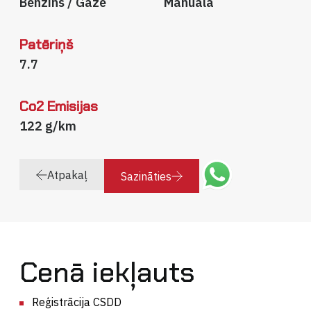
Benzīns / Gāze
Manuāla
Patēriņš
7.7
Co2 Emisijas
122 g/km
Atpakaļ
Sazināties
Cenā iekļauts
Reģistrācija CSDD