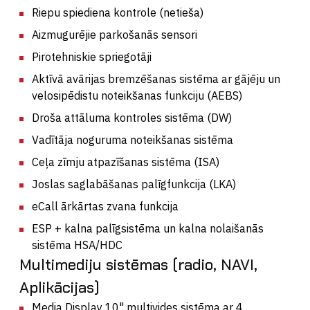
Riepu spiediena kontrole (netieša)
Aizmugurējie parkošanās sensori
Pirotehniskie spriegotāji
Aktīvā avārijas bremzēšanas sistēma ar gājēju un
velosipēdistu noteikšanas funkciju (AEBS)
Droša attāluma kontroles sistēma (DW)
Vadītāja noguruma noteikšanas sistēma
Ceļa zīmju atpazīšanas sistēma (ISA)
Joslas saglabāšanas palīgfunkcija (LKA)
eCall ārkārtas zvana funkcija
ESP + kalna palīgsistēma un kalna nolaišanās
sistēma HSA/HDC
Multimediju sistēmas (radio, NAVI,
Aplikācijas)
Media Display 10" multivides sistēma ar 4