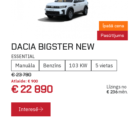
Īpašā cena
Pasūtījums
DACIA BIGSTER NEW
ESSENTIAL
Manuāla
Benzīns
103 KW
5 vietas
€ 23 790
Atlaide: € 900
€ 22 890
Līzings no
€ 236
mēn.
Interesē