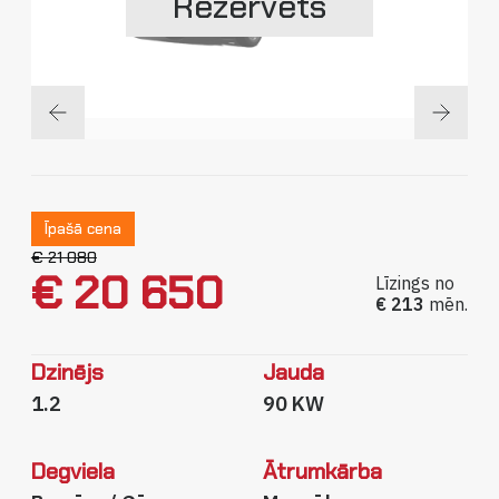
Rezervēts
Sīkdatņu politika
Privātuma politika
Īpašā cena
€ 21 080
€ 20 650
Līzings no
€ 213
mēn.
Dzinējs
Jauda
1.2
90 KW
Degviela
Ātrumkārba