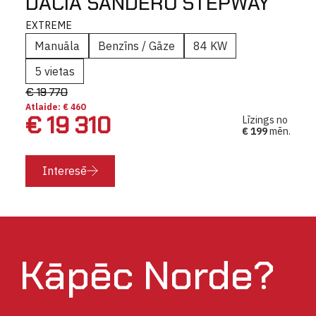
DACIA SANDERO STEPWAY
EXTREME
Manuāla
Benzīns / Gāze
84 KW
5 vietas
€ 19 770
Atlaide: € 460
€ 19 310
Līzings no
€ 199
mēn.
Interesē
Kāpēc Norde?