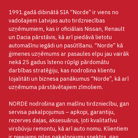
1991.gadā dibinātā SIA “Norde” ir viens no
vadošajiem Latvijas auto tirdzniecības
uzņēmumiem, kas ir oficiālais Nissan, Renault
un Dacia pārstāvis, kā arī piedāvā lietotu
automašīnu iegādi un pasūtīšanu. “Norde” kā
ģimenes uzņēmums ar pasaules elpu jau vairāk
nekā 25 gadus īsteno rūpīgi pārdomātu
darbības stratēģiju, kas nodrošina klientu
lojalitāti un biznesa panākumus “Norde”, kā arī
uzņēmuma pārstāvētajiem zīmoliem.
NORDE nodrošina gan mašīnu tirdzniecību, gan
servisa pakalpojumus – apkopi, garantiju,
rezerves daļas, aksesuārus, ļoti kvalitatīvu
virsbūvju remontu, kā arī auto nomu. Klientiem
ir pieejams pilns pakalpojumu spektrs, gan