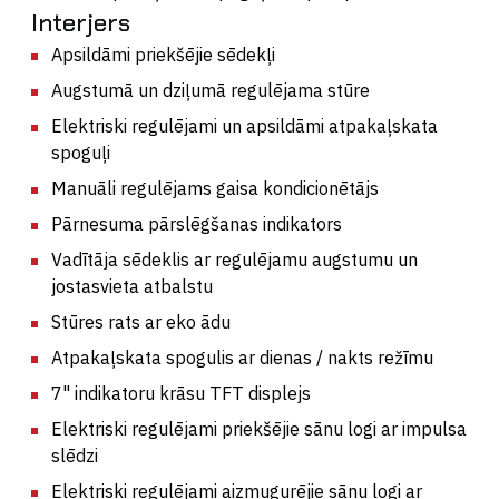
Interjers
Apsildāmi priekšējie sēdekļi
Augstumā un dziļumā regulējama stūre
Elektriski regulējami un apsildāmi atpakaļskata
spoguļi
Manuāli regulējams gaisa kondicionētājs
Pārnesuma pārslēgšanas indikators
Vadītāja sēdeklis ar regulējamu augstumu un
jostasvieta atbalstu
Stūres rats ar eko ādu
Atpakaļskata spogulis ar dienas / nakts režīmu
7" indikatoru krāsu TFT displejs
Elektriski regulējami priekšējie sānu logi ar impulsa
slēdzi
Elektriski regulējami aizmugurējie sānu logi ar