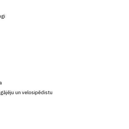
ogi
a
gājēju un velosipēdistu