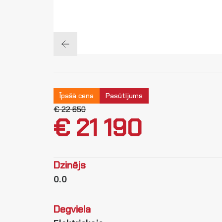
Īpašā cena
Pasūtījums
€ 22 650
€ 21 190
Dzinējs
0.0
Degviela