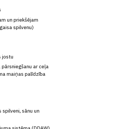
ē
jam un priekšējam
gaisa spilvenu)
 jostu
 pārsniegšanu ar ceļa
uma maiņas palīdzība
 spilveni, sānu un
ājuma sistēma (DDAW)