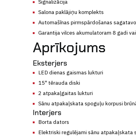
Signalizācija
Salona paklājiņu komplekts
Automašīnas pirmspārdošanas sagatav
Garantija vilces akumulatoram 8 gadi v
Aprīkojums
Eksterjers
LED dienas gaismas lukturi
15" tērauda diski
2 atpakaļgaitas lukturi
Sānu atpakaļskata spoguļu korpusi brūn
Interjers
Borta dators
Elektriski regulējami sānu atpakaļskata 