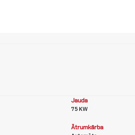
Jauda
75 KW
Ātrumkārba