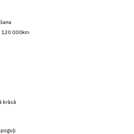
ošana
ai 120 000km
ā krāsā
spoguļi