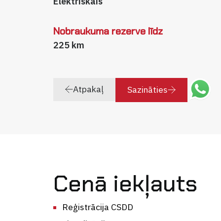
Elektriskais
Nobraukuma rezerve līdz
225 km
Atpakaļ
Sazināties
Cenā iekļauts
Reģistrācija CSDD