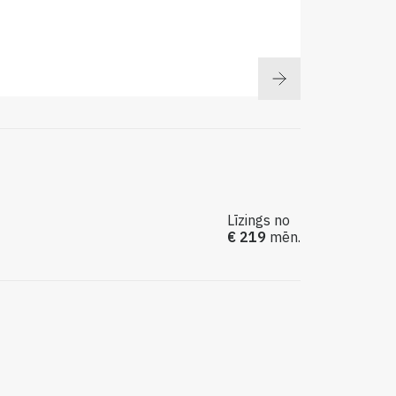
Līzings no
€ 219
mēn.