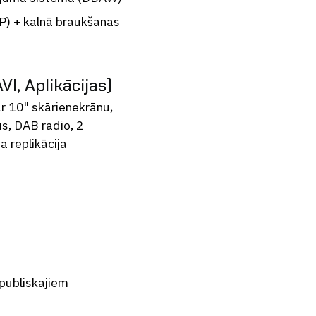
P) + kalnā braukšanas
VI, Aplikācijas)
r 10" skārienekrānu,
s, DAB radio, 2
a replikācija
 publiskajiem