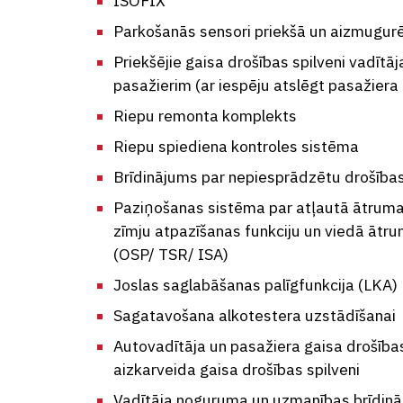
ISOFIX
Parkošanās sensori priekšā un aizmugur
Priekšējie gaisa drošības spilveni vadītā
pasažierim (ar iespēju atslēgt pasažiera 
Riepu remonta komplekts
Riepu spiediena kontroles sistēma
Brīdinājums par nepiesprādzētu drošības
Paziņošanas sistēma par atļautā ātruma
zīmju atpazīšanas funkciju un viedā ātr
(OSP/ TSR/ ISA)
Joslas saglabāšanas palīgfunkcija (LKA)
Sagatavošana alkotestera uzstādīšanai
Autovadītāja un pasažiera gaisa drošības
aizkarveida gaisa drošības spilveni
Vadītāja noguruma un uzmanības brīdin